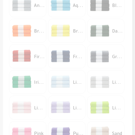
Anthracite Grey
Aqua Blue
Black
Bright Orange
Bright Yellow
Dark Green
Fire Red
French Navy
Graphite
Irish Green
Light Blue
Light Grey
Light Pink
Light Purple
Lime Green
Pink
Purple
Sand