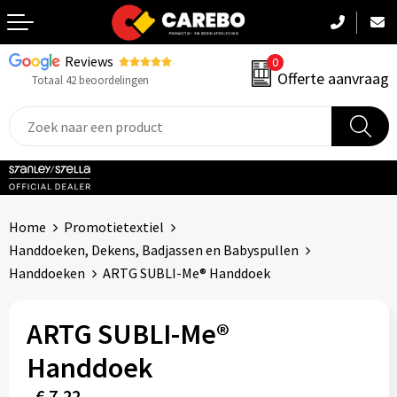
Reviews
0
Terug
Offerte aanvraag
Totaal 42 beoordelingen
Promotiekleding
Werkkleding
Sportkleding
Home
Promotietextiel
PBM
Handdoeken, Dekens, Badjassen en Babyspullen
Handdoeken
ARTG SUBLI-Me® Handdoek
Caps, Mutsen & Sjaals
ARTG SUBLI-Me®
Handdoeken & Dekens
Handdoek
Kinderkleding
€ 7,22