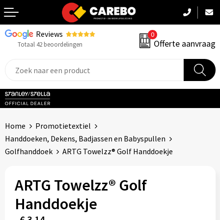
Reviews
0
Terug
Offerte aanvraag
Totaal 42 beoordelingen
Promotiekleding
Werkkleding
Sportkleding
Home
Promotietextiel
PBM
Handdoeken, Dekens, Badjassen en Babyspullen
Golfhanddoek
ARTG Towelzz® Golf Handdoekje
Caps, Mutsen & Sjaals
ARTG Towelzz® Golf
Handdoeken & Dekens
Handdoekje
Kinderkleding
€ 3,14