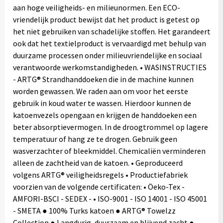
aan hoge veiligheids- en milieunormen. Een ECO-
vriendelijk product bewijst dat het product is getest op
het niet gebruiken van schadelijke stoffen. Het garandeert
ook dat het textielproduct is vervaardigd met behulp van
duurzame processen onder milieuvriendelijke en sociaal
verantwoorde werkomstandigheden. • WASINSTRUCTIES
- ARTG® Strandhanddoeken die in de machine kunnen
worden gewassen. We raden aan om voor het eerste
gebruik in koud water te wassen. Hierdoor kunnen de
katoenvezels opengaan en krijgen de handdoeken een
beter absorptievermogen. In de droogtrommel op lagere
temperatuur of hang ze te drogen. Gebruik geen
wasverzachter of bleekmiddel. Chemicaliën verminderen
alleen de zachtheid van de katoen. • Geproduceerd
volgens ARTG® veiligheidsregels • Productiefabriek
voorzien van de volgende certificaten: • Öeko-Tex -
AMFORI-BSCI - SEDEX - • ISO-9001 - ISO 14001 - ISO 45001
- SMETA ● 100% Turks katoen ● ARTG® Towelzz
Collection ● Langdurig, duurzaam en blijvend zacht ●