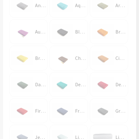
Anthracite Grey
Aqua Blue
Army Green
Aubergine
Black
Bright Orange
Bright Yellow
Chocolate Brown
Cinnamon
Dark Green
Deep Blue
Deep Red
Fire Red
French Navy
Graphite
Jeans Blue
Light Blue
Light Grey