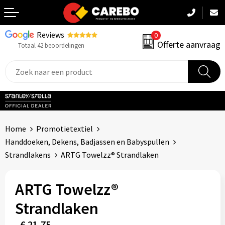
Reviews
0
Terug
Offerte aanvraag
Totaal 42 beoordelingen
Promotiekleding
Werkkleding
Sportkleding
Home
Promotietextiel
PBM
Handdoeken, Dekens, Badjassen en Babyspullen
Strandlakens
ARTG Towelzz® Strandlaken
Caps, Mutsen & Sjaals
ARTG Towelzz®
Handdoeken & Dekens
Strandlaken
Kinderkleding
€ 21,75