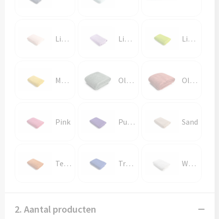
Light Pink
Light Purple
Lime Green
Mustard
Old Green
Old Pink
Pink
Purple
Sand
Terra
True Blue
White
2. Aantal producten