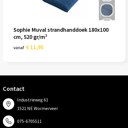
Sophie Muval strandhanddoek 180x100
cm, 520 gr/m²
€ 11,95
vanaf
Contact
Industrieweg 61
1521 NE Wormerveer
075-6705511