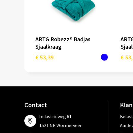
ARTG Robezz® Badjas
ARTG
Sjaalkraag
Sjaa
€ 53,39
€ 53
Contact
Klan
Industrieweg 61
Belas
1521 NE Wormerveer
Aanle