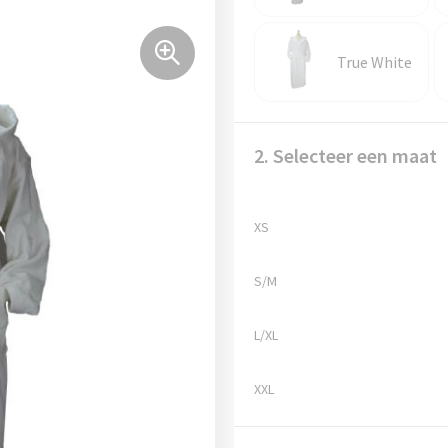
True White
2. Selecteer een maat
XS
S/M
L/XL
XXL