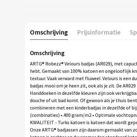
Omschrijving
Prijsinformatie
Sp
Omschrijving
ARTG® Robezz® Velours badjas (AR029), met capuchon
hebt. Gemaakt van 100% katoen en ongelooflijk kn
textuur. Vaak verward met fluweel. Velours is een d
badjas mooi om je heen zit, ook als je zit. De AR02
Handdoeken in dezelfde kleuren zijn ook verkrijgba
douche of uit bad komt. Of gewoon als je thuis bent
combineren met een kinderbadjas in dezelfde of bij
(combinaties) • 400 gram/m2 • Optimale vochtopna
KWALITEIT - Turks katoen is katoen dat wordt gepr
Onze ARTG® badjassen zijn daarom gemaakt van zorg
katoen is zachter en duurzamer dan standaard kato