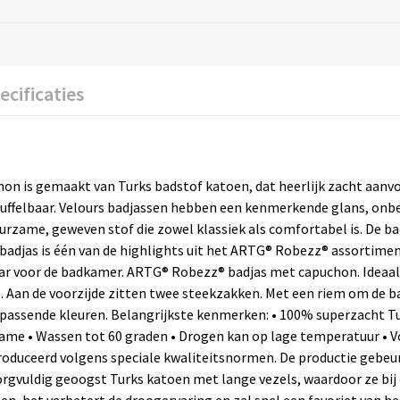
ecificaties
 is gemaakt van Turks badstof katoen, dat heerlijk zacht aanvoelt
uffelbaar. Velours badjassen hebben een kenmerkende glans, onb
uurzame, geweven stof die zowel klassiek als comfortabel is. De b
9 badjas is één van de highlights uit het ARTG® Robezz® assortime
ar voor de badkamer. ARTG® Robezz® badjas met capuchon. Ideaal o
. Aan de voorzijde zitten twee steekzakken. Met een riem om de bad
passende kleuren. Belangrijkste kenmerken: • 100% superzacht Tur
me • Wassen tot 60 graden • Drogen kan op lage temperatuur • V
oduceerd volgens speciale kwaliteitsnormen. De productie gebeurt
vuldig geoogst Turks katoen met lange vezels, waardoor ze bij e
en, het verbetert de droogervaring en zal snel een favoriet va