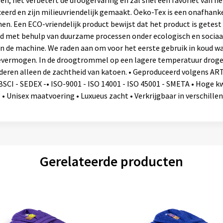
eerd en zijn milieuvriendelijk gemaakt. Öeko-Tex is een onafhanke
en. Een ECO-vriendelijk product bewijst dat het product is getest 
digd met behulp van duurzame processen onder ecologisch en soci
 de machine. We raden aan om voor het eerste gebruik in koud wa
ievermogen. In de droogtrommel op een lagere temperatuur drog
eren alleen de zachtheid van katoen. • Geproduceerd volgens ARTG
BSCI - SEDEX -• ISO-9001 - ISO 14001 - ISO 45001 - SMETA • Hoge k
 • Unisex maatvoering • Luxueus zacht • Verkrijgbaar in verschill
Gerelateerde producten