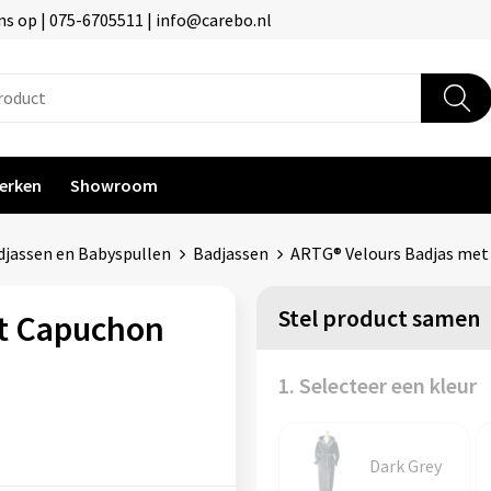
s op | 075-6705511 | info@carebo.nl
erken
Showroom
jassen en Babyspullen
Badjassen
ARTG® Velours Badjas met
Stel product samen
t Capuchon
1. Selecteer een kleur
Dark Grey