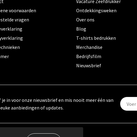
ct
Vacature Zeefdrukker
ene voorwaarden
Ontdekkingsweken
estelde vragen
Over ons
everklaring
Blog
yverklaring
T-shirts bedrukken
echnieken
Merchandise
aimer
Bedrijfsfilm
Nieuwsbrief
f je in voor onze nieuwsbrief en mis nooit meer één van
leuke aanbiedingen of updates.