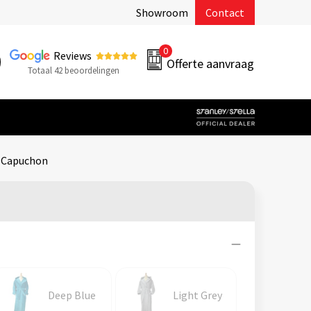
Showroom
Contact
0
Reviews
Offerte aanvraag
Totaal 42 beoordelingen
 Capuchon
Deep Blue
Light Grey