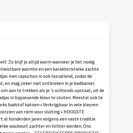
. Zo blijf je altijd warm wanneer je het nodig
etwistbare warmte en een karakteristieke zachte
adjas met capuchon is ook losvallend, zodat de
nt, en mag zeker niet ontbreken in je badkamer.
m aan te trekken als je 's ochtends opstaat, uit de
jas in bijpassende kleur te sluiten. Meestal ook te
ks badstof katoen • Verkrijgbaar in vele kleuren
oorzien van riem voor sluiting • HOOGSTE
 al honderden jaren volgens een vaste traditie.
lke wasbeurt zachter en lichter worden. Ons
n het gezin worden. • GECERTIFICEERDE PRODUCTIE -