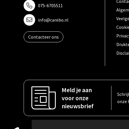
Conta
075-6705511
Algem
Veelg
info@carebo.nl
Cooki
Privac
Contacteer ons
Drukt
Discl
Meld je aan
Schrij
voor onze
onze 
nieuwsbrief