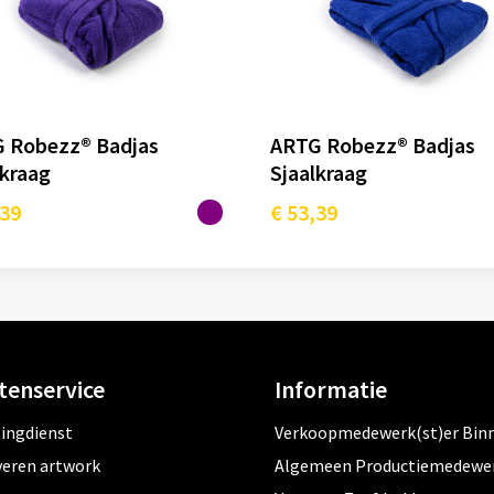
 Robezz® Badjas
ARTG Robezz® Badjas
lkraag
Sjaalkraag
,39
€ 53,39
tenservice
Informatie
tingdienst
Verkoopmedewerk(st)er Bin
veren artwork
Algemeen Productiemedewe