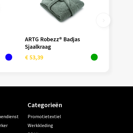
ARTG Robezz® Badjas
Sjaalkraag
€ 53,39
Categorieën
nendienst
Promotietextiel
rker
Werkkleding