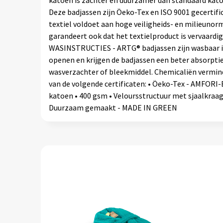
Deze badjassen zijn Öeko-Tex en ISO 9001 gecertific
textiel voldoet aan hoge veiligheids- en milieunorm
garandeert ook dat het textielproduct is vervaar
WASINSTRUCTIES - ARTG® badjassen zijn wasbaar in
openen en krijgen de badjassen een beter absorpt
wasverzachter of bleekmiddel. Chemicaliën vermind
van de volgende certificaten: • Öeko-Tex - AMFORI-
katoen • 400 gsm • Veloursstructuur met sjaalkraag
Duurzaam gemaakt - MADE IN GREEN