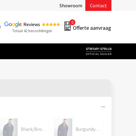
Showroom
Contact
0
Reviews
Offerte aanvraag
Totaal 42 beoordelingen
Black/Brown
Burgundy/Brown