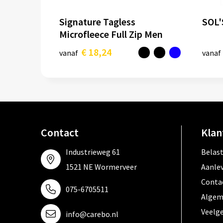
Signature Tagless
SOL'
Microfleece Full Zip Men
€ 18,24
vanaf
vanaf
Contact
Klan
Industrieweg 61
Belas
1521 NE Wormerveer
Aanle
Conta
075-6705511
Algem
Veelg
info@carebo.nl