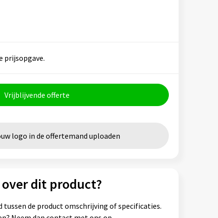
e prijsopgave.
Vrijblijvende offerte
ouw logo in de offertemand uploaden
 over dit product?
 tussen de product omschrijving of specificaties.
ssen? Neem dan contact met ons op