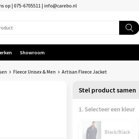
s op | 075-6705511 | info@carebo.nl
erken
Showroom
ssen
Fleece Unisex & Men
Artisan Fleece Jacket
Stel product samen
1. Selecteer een kleur
Black/Black