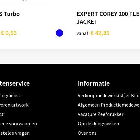
S Turbo
EXPERT COREY 200 FL
JACKET
€ 0,53
€ 42,85
vanaf
tenservice
Informatie
tingdienst
Verkoopmedewerk(st)er Bin
veren artwork
Algemeen Productiemedewe
ct
Vacature Zeefdrukker
ene voorwaarden
Ontdekkingsweken
estelde vragen
Over ons