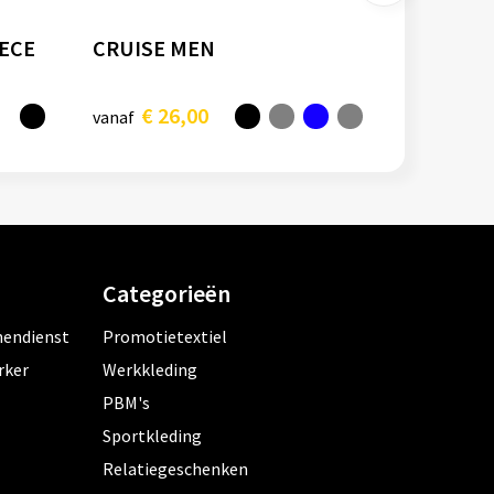
EECE
CRUISE MEN
€ 26,00
vanaf
Categorieën
nendienst
Promotietextiel
rker
Werkkleding
PBM's
Sportkleding
Relatiegeschenken