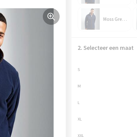
Moss Green/Brown
2. Selecteer een maat
S
M
L
XL
XXL