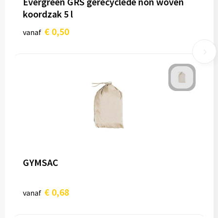
Evergreen GRS gerecyclede non woven
koordzak 5 l
€ 0,50
vanaf
GYMSAC
€ 0,68
vanaf