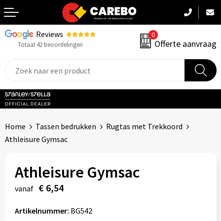
Reviews
0
Terug
Offerte aanvraag
Totaal 42 beoordelingen
Promotiekleding
Werkkleding
Sportkleding
Home
Tassen bedrukken
Rugtas met Trekkoord
PBM
Athleisure Gymsac
Caps, Mutsen & Sjaals
Athleisure Gymsac
Handdoeken & Dekens
€ 6,54
vanaf
Kinderkleding
Artikelnummer:
BG542