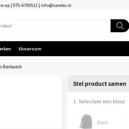
s op | 075-6705511 | info@carebo.nl
erken
Showroom
ro Backpack
Stel product samen
1. Selecteer een kleur
Black