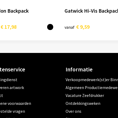
on Backpack
Gatwick Hi-Vis Backpac
€ 17,98
€ 9,59
vanaf
tenservice
Informatie
tingdienst
Verkoopmedewerk(st)er Bin
veren artwork
Algemeen Productiemedewe
ct
Vacature Zeefdrukker
ene voorwaarden
Ontdekkingsweken
estelde vragen
Over ons