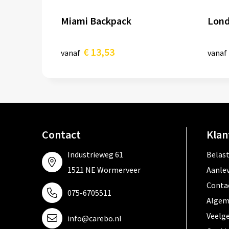
Miami Backpack
Lond
€ 13,53
vanaf
vanaf
Contact
Klan
Industrieweg 61
Belas
1521 NE Wormerveer
Aanle
Conta
075-6705511
Algem
Veelg
info@carebo.nl