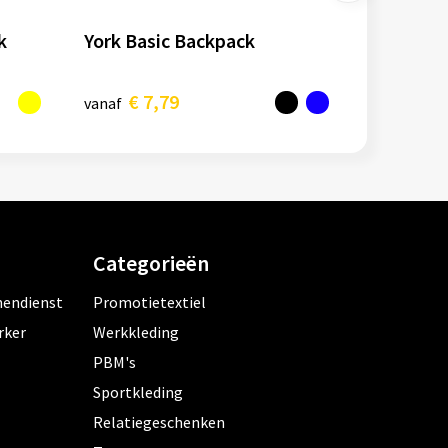
k
York Basic Backpack
€ 7,79
vanaf
Categorieën
nendienst
Promotietextiel
rker
Werkkleding
PBM's
Sportkleding
Relatiegeschenken