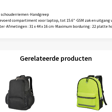
e schouderriemen ·Handgreep
oerd compartiment voor laptop, tot 15.6" ·GSM zak en uitgang v
liter ·Afmetingen : 31 x 44 x 16 cm ·Maximum borduring : 22 platte
Gerelateerde producten