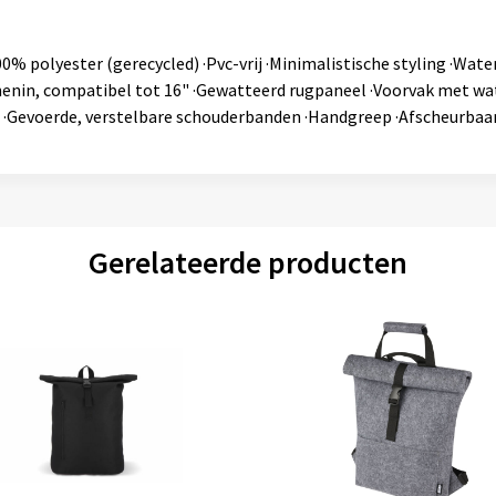
% polyester (gerecycled) ·Pvc-vrij ·Minimalistische styling ·Wat
enin, compatibel tot 16" ·Gewatteerd rugpaneel ·Voorvak met water
s ·Gevoerde, verstelbare schouderbanden ·Handgreep ·Afscheurbaar 
Gerelateerde producten