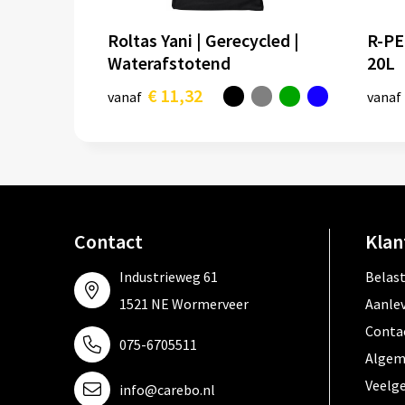
Roltas Yani | Gerecycled |
R-PE
Waterafstotend
20L
€ 11,32
vanaf
vanaf
Contact
Klan
Industrieweg 61
Belas
1521 NE Wormerveer
Aanle
Conta
075-6705511
Algem
Veelg
info@carebo.nl