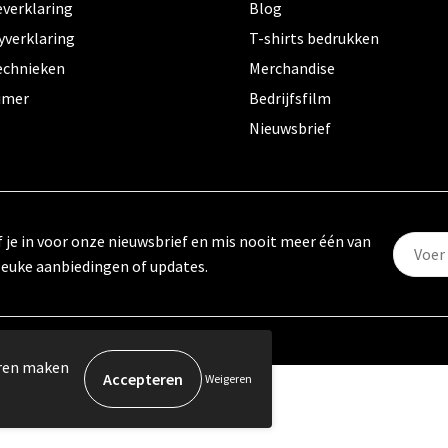
everklaring
Blog
yverklaring
T-shirts bedrukken
echnieken
Merchandise
aimer
Bedrijfsfilm
Nieuwsbrief
f je in voor onze nieuwsbrief en mis nooit meer één van
leuke aanbiedingen of updates.
eren maken
Weigeren