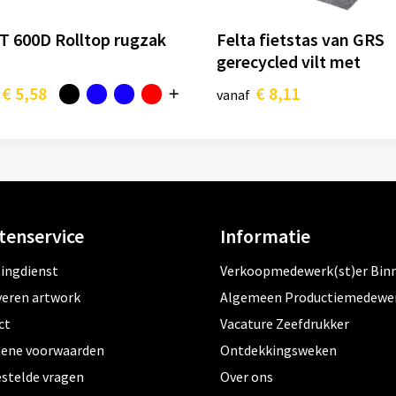
T 600D Rolltop rugzak
Felta fietstas van GRS
gerecycled vilt met
opgerolde bovenkant 13
€ 5,58
€ 8,11
vanaf
tenservice
Informatie
tingdienst
Verkoopmedewerk(st)er Bin
veren artwork
Algemeen Productiemedewe
ct
Vacature Zeefdrukker
ene voorwaarden
Ontdekkingsweken
estelde vragen
Over ons