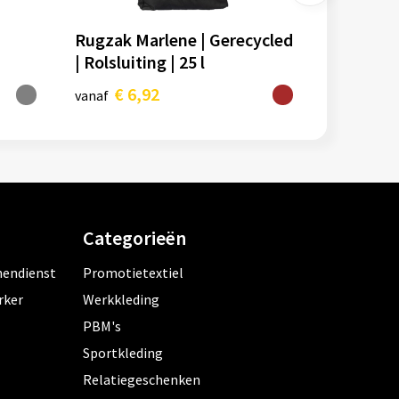
Rugzak Marlene | Gerecycled
| Rolsluiting | 25 l
 l
€ 6,92
vanaf
Categorieën
nendienst
Promotietextiel
rker
Werkkleding
PBM's
Sportkleding
Relatiegeschenken