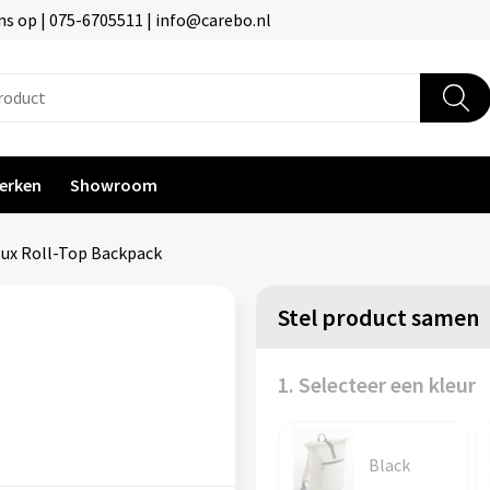
s op | 075-6705511 | info@carebo.nl
erken
Showroom
ux Roll-Top Backpack
Stel product samen
1. Selecteer een kleur
Black