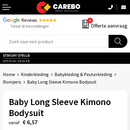
Reviews
0
Terug
Offerte aanvraag
Totaal 42 beoordelingen
Promotiekleding
Werkkleding
Sportkleding
Home
Kinderkleding
Babykleding & Peuterkleding
PBM
Rompers
Baby Long Sleeve Kimono Bodysuit
Caps, Mutsen & Sjaals
Baby Long Sleeve Kimono
Handdoeken & Dekens
Bodysuit
Kinderkleding
€ 6,57
vanaf