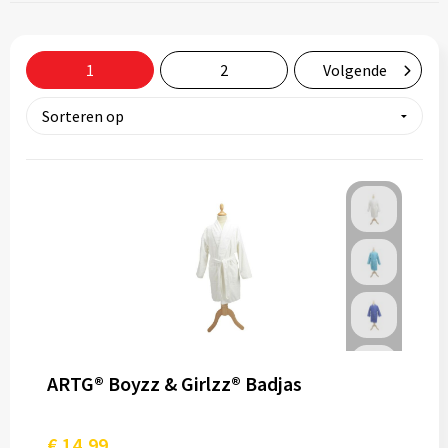
Tassen
Relatiegeschenken
1
2
Volgende
Stickers
ARTG® Boyzz & Girlzz® Badjas
€ 14,99