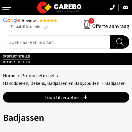
Reviews
0
Terug
Offerte aanvraag
Totaal 42 beoordelingen
Promotiekleding
Werkkleding
Sportkleding
Home
Promotietextiel
PBM
Handdoeken, Dekens, Badjassen en Babyspullen
Badjassen
Caps, Mutsen & Sjaals
Toon filteropties
Handdoeken & Dekens
Badjassen
Kinderkleding