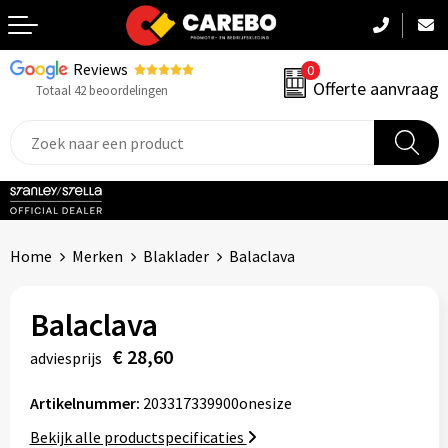
Reviews
0
Terug
Offerte aanvraag
Totaal 42 beoordelingen
Promotiekleding
Werkkleding
Sportkleding
Home
Merken
Blaklader
Balaclava
PBM
Balaclava
Caps, Mutsen & Sjaals
€ 28,60
adviesprijs
Handdoeken & Dekens
Artikelnummer:
203317339900onesize
Kinderkleding
Bekijk alle productspecificaties