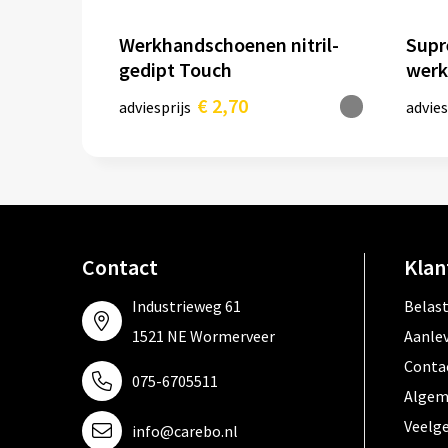
Werkhandschoenen nitril-
Sup
gedipt Touch
werk
gedi
€ 2,70
adviesprijs
advies
Contact
Klan
Industrieweg 61
Belas
1521 NE Wormerveer
Aanle
Conta
075-6705511
Algem
Veelg
info@carebo.nl