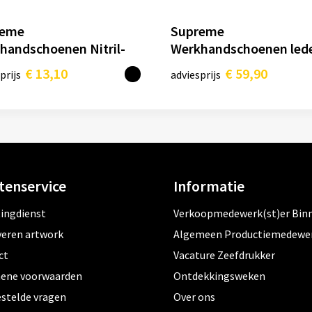
reme
Supreme
handschoenen Nitril-
Werkhandschoenen led
pt gevoerd Touch
gevoerd waterdicht
€ 13,10
€ 59,90
prijs
adviesprijs
tenservice
Informatie
tingdienst
Verkoopmedewerk(st)er Bin
veren artwork
Algemeen Productiemedewe
ct
Vacature Zeefdrukker
ene voorwaarden
Ontdekkingsweken
estelde vragen
Over ons