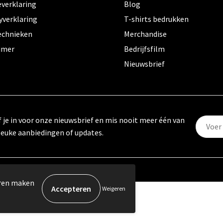
everklaring
Blog
yverklaring
T-shirts bedrukken
echnieken
Merchandise
aimer
Bedrijfsfilm
Nieuwsbrief
f je in voor onze nieuwsbrief en mis nooit meer één van
leuke aanbiedingen of updates.
eren maken
Weigeren