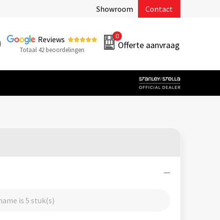
Showroom
Contact
0
Reviews
Offerte aanvraag
Totaal 42 beoordelingen
ame is 5 stuk(s)