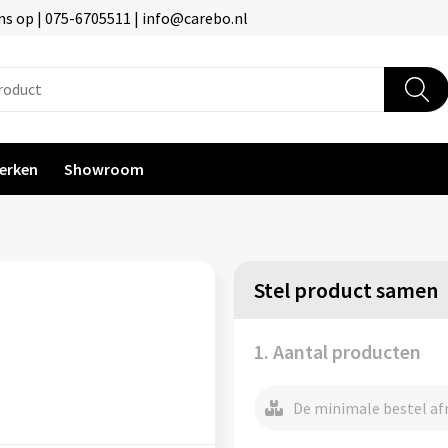
s op | 075-6705511 | info@carebo.nl
erken
Showroom
Stel product samen
1. Aantal producten
De minimale bestel afn