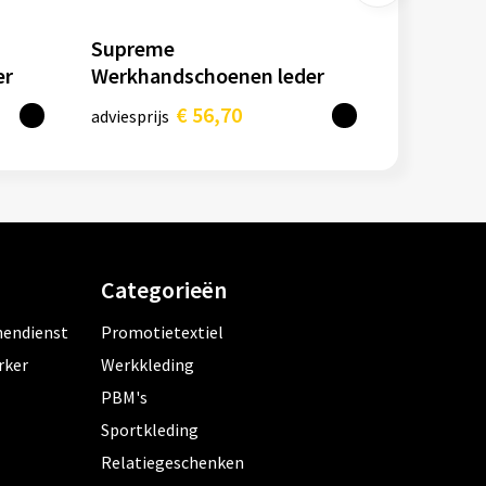
Supreme
er
Werkhandschoenen leder
gevoerd waterdicht
€ 56,70
adviesprijs
Categorieën
nendienst
Promotietextiel
rker
Werkkleding
PBM's
Sportkleding
Relatiegeschenken