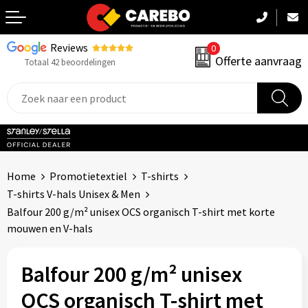
Reviews
0
Terug
Offerte aanvraag
Totaal 42 beoordelingen
Promotiekleding
Werkkleding
Sportkleding
Home
Promotietextiel
T-shirts
PBM
T-shirts V-hals Unisex & Men
Balfour 200 g/m² unisex OCS organisch T-shirt met korte
Caps, Mutsen & Sjaals
mouwen en V-hals
Handdoeken & Dekens
Balfour 200 g/m² unisex
Kinderkleding
OCS organisch T-shirt met