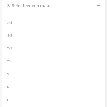
3. Selecteer een maat
3XS
4XS
XXS
XS
S
M
L