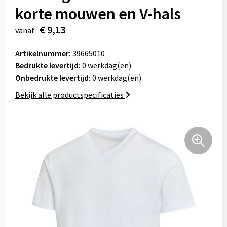
korte mouwen en V-hals
Tassen
€ 9,13
vanaf
Relatiegeschenken
Artikelnummer:
39665010
Stickers
Bedrukte levertijd:
0 werkdag(en)
Onbedrukte levertijd:
0 werkdag(en)
Bekijk alle productspecificaties