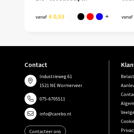
€ 0,53
vanaf
vanaf
Contact
Klan
Industrieweg 61
Belas
1521 NE Wormerveer
Aanle
Conta
075-6705511
Algem
Veelg
info@carebo.nl
Cooki
Privac
Contacteer ons