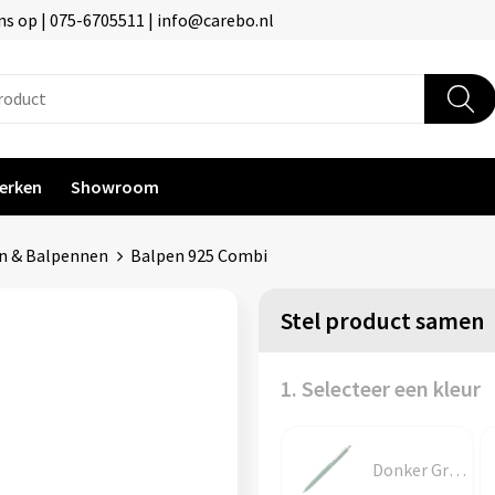
s op | 075-6705511 | info@carebo.nl
erken
Showroom
n & Balpennen
Balpen 925 Combi
Stel product samen
1. Selecteer een kleur
Donker Groen