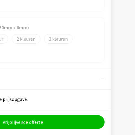
 (30mm x 6mm)
2
3
e prijsopgave.
Vrijblijvende offerte