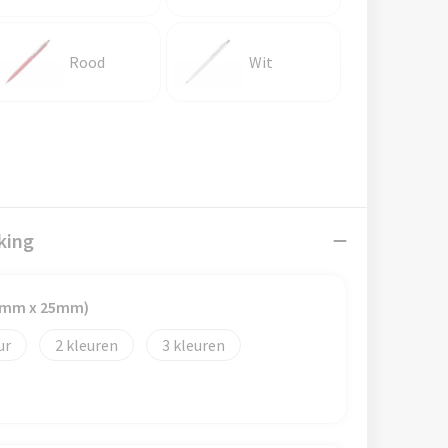
Rood
Wit
king
40mm x 25mm)
2
3