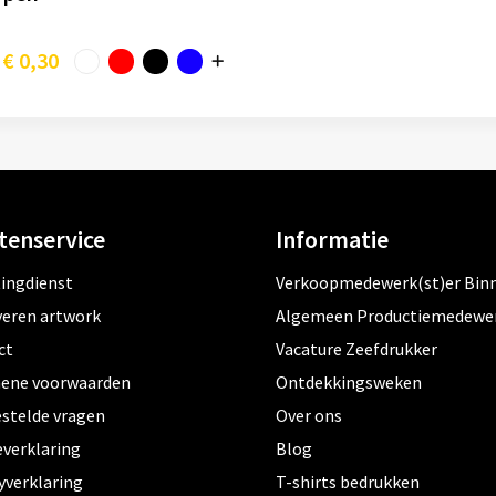
€ 0,30
tenservice
Informatie
tingdienst
Verkoopmedewerk(st)er Bin
veren artwork
Algemeen Productiemedewe
ct
Vacature Zeefdrukker
ene voorwaarden
Ontdekkingsweken
estelde vragen
Over ons
everklaring
Blog
yverklaring
T-shirts bedrukken