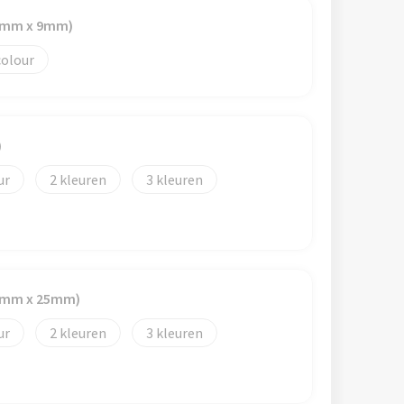
55mm x 9mm)
colour
)
2
3
50mm x 25mm)
2
3