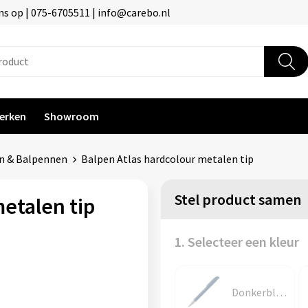
s op | 075-6705511 | info@carebo.nl
erken
Showroom
n & Balpennen
Balpen Atlas hardcolour metalen tip
Stel product samen
etalen tip
1. Selecteer een kleur
Donkerblauw