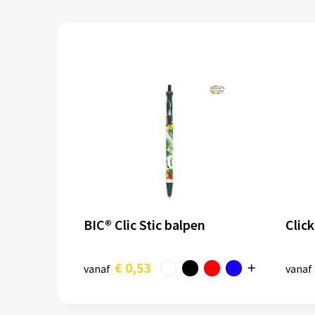
BIC® Clic Stic balpen
Clic
€ 0,53
vanaf
vanaf