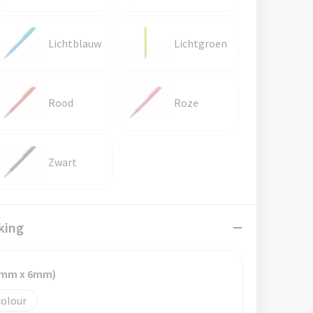
Lichtblauw
Lichtgroen
Rood
Roze
Zwart
king
70mm x 6mm)
colour