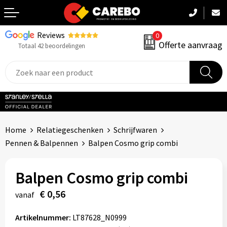
Reviews
0
Terug
Offerte aanvraag
Totaal 42 beoordelingen
Promotiekleding
Werkkleding
Sportkleding
Home
Relatiegeschenken
Schrijfwaren
PBM
Pennen & Balpennen
Balpen Cosmo grip combi
Caps, Mutsen & Sjaals
Balpen Cosmo grip combi
Handdoeken & Dekens
€ 0,56
vanaf
Kinderkleding
Artikelnummer:
LT87628_N0999