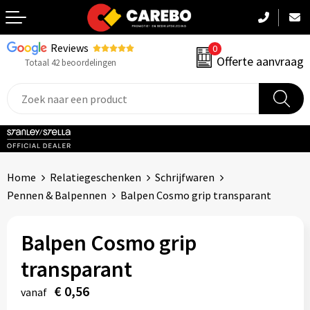
Reviews
0
Terug
Offerte aanvraag
Totaal 42 beoordelingen
Promotiekleding
Werkkleding
Sportkleding
Home
Relatiegeschenken
Schrijfwaren
PBM
Pennen & Balpennen
Balpen Cosmo grip transparant
Caps, Mutsen & Sjaals
Balpen Cosmo grip
Handdoeken & Dekens
transparant
Kinderkleding
€ 0,56
vanaf