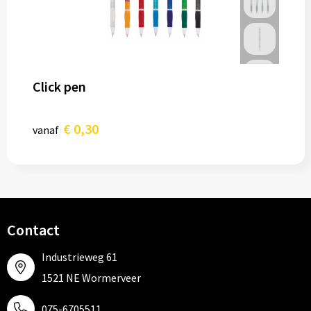
Click pen
€ 0,30
vanaf
Contact
Industrieweg 61
1521 NE Wormerveer
075-6705511