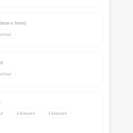
(60mm x 7mm)
colour
m)
colour
)
2
3