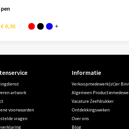
k pen
€ 0,30
tenservice
Informatie
tingdienst
Verkoopmedewerk(st)er Bin
veren artwork
Algemeen Productiemedewe
ct
Vacature Zeefdrukker
ene voorwaarden
Ontdekkingsweken
estelde vragen
Over ons
everklaring
Blog