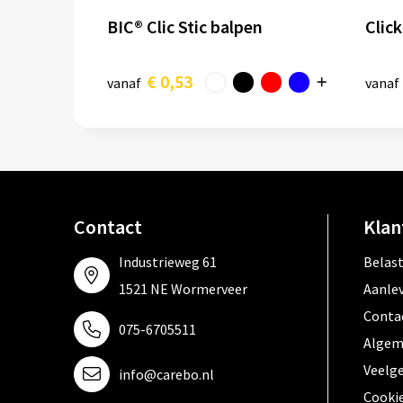
BIC® Clic Stic balpen
Clic
€ 0,53
vanaf
vanaf
Contact
Klan
Industrieweg 61
Belas
1521 NE Wormerveer
Aanle
Conta
075-6705511
Algem
Veelg
info@carebo.nl
Cooki