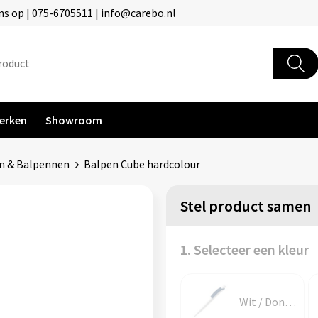
s op | 075-6705511 | info@carebo.nl
erken
Showroom
n & Balpennen
Balpen Cube hardcolour
Stel product samen
1. Selecteer een kleur
Wit / Donkerblauw