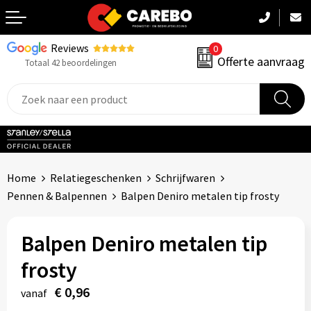
Reviews
0
Terug
Offerte aanvraag
Totaal 42 beoordelingen
Promotiekleding
Werkkleding
Sportkleding
Home
Relatiegeschenken
Schrijfwaren
PBM
Pennen & Balpennen
Balpen Deniro metalen tip frosty
Caps, Mutsen & Sjaals
Balpen Deniro metalen tip
Handdoeken & Dekens
frosty
Kinderkleding
€ 0,96
vanaf