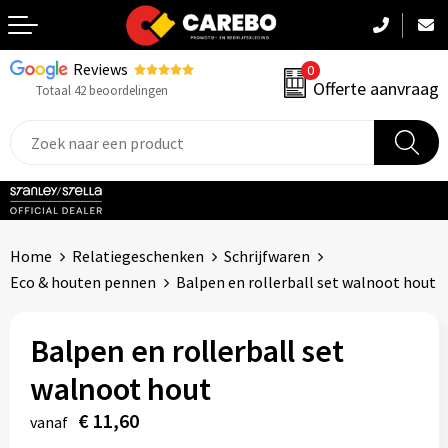
Reviews
0
Terug
Offerte aanvraag
Totaal 42 beoordelingen
Promotiekleding
Werkkleding
Sportkleding
Home
Relatiegeschenken
Schrijfwaren
PBM
Eco & houten pennen
Balpen en rollerball set walnoot hout
Caps, Mutsen & Sjaals
Balpen en rollerball set
Handdoeken & Dekens
walnoot hout
Kinderkleding
€ 11,60
vanaf