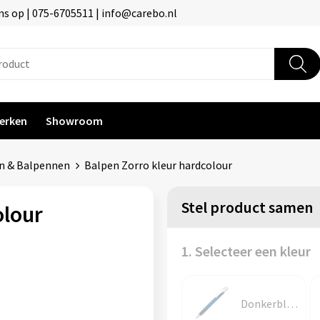
s op | 075-6705511 | info@carebo.nl
erken
Showroom
n & Balpennen
Balpen Zorro kleur hardcolour
Stel product samen
olour
1. Selecteer een kleur
Donkerblauw