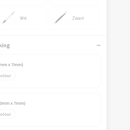
Wit
Zwart
king
50mm x 7mm)
colour
(50mm x 7mm)
colour