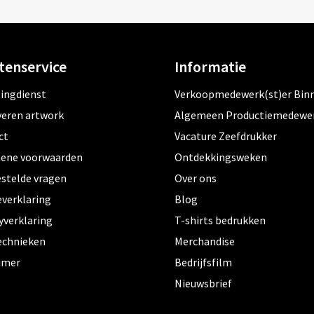
tenservice
Informatie
tingdienst
Verkoopmedewerk(st)er Bin
veren artwork
Algemeen Productiemedewe
ct
Vacature Zeefdrukker
ene voorwaarden
Ontdekkingsweken
estelde vragen
Over ons
everklaring
Blog
yverklaring
T-shirts bedrukken
echnieken
Merchandise
aimer
Bedrijfsfilm
Nieuwsbrief