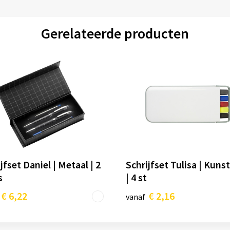
Gerelateerde producten
jfset Daniel | Metaal | 2
Schrijfset Tulisa | Kuns
s
| 4 st
€ 6,22
€ 2,16
vanaf