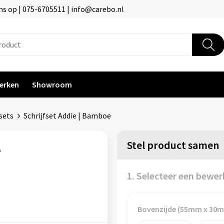
s op | 075-6705511 | info@carebo.nl
erken
Showroom
sets
Schrijfset Addie | Bamboe
Stel product samen
e
1. Selecteer een bewer
Bovenzijde (55mm x 30