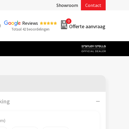
Showroom
Contact
0
Reviews
Offerte aanvraag
Totaal 42 beoordelingen
king
mm)