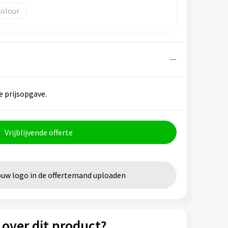
colour
e prijsopgave.
Vrijblijvende offerte
ouw logo in de offertemand uploaden
 over dit product?