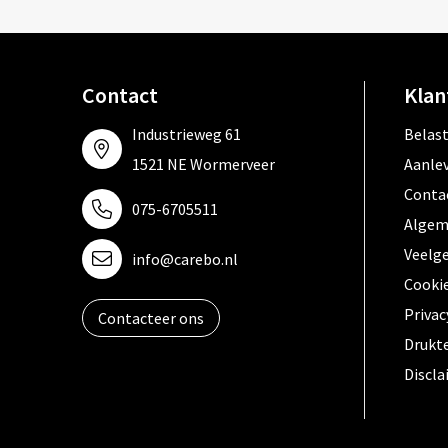
Contact
Klan
Industrieweg 61
Belas
1521 NE Wormerveer
Aanle
Conta
075-6705511
Algem
Veelg
info@carebo.nl
Cooki
Privac
Contacteer ons
Drukt
Discl