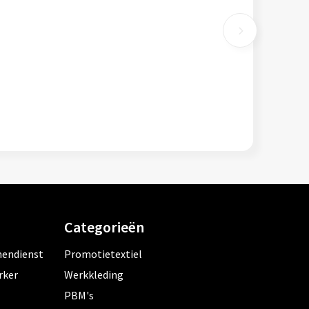
Categorieën
nendienst
Promotietextiel
rker
Werkkleding
PBM's