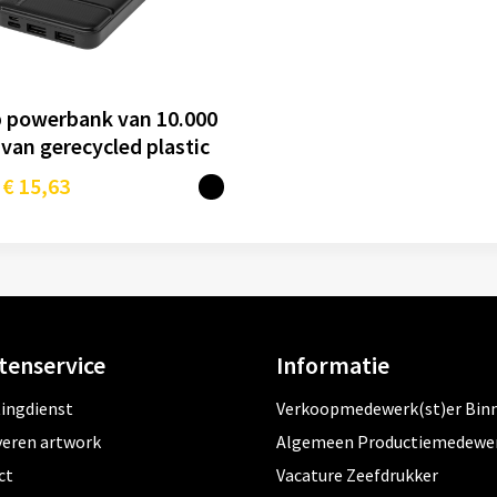
 powerbank van 10.000
van gerecycled plastic
€ 15,63
tenservice
Informatie
tingdienst
Verkoopmedewerk(st)er Bin
veren artwork
Algemeen Productiemedewe
ct
Vacature Zeefdrukker