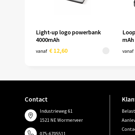
Light-up logo powerbank
Loop
4000mAh
mAh 
€ 12,60
vanaf
vanaf
Contact
Klan
Industrieweg 61
Belas
1521 NE Wormerveer
Aanle
Conta
075-6705511