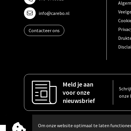
Algem
Veelg
info@carebo.nl
Cooki
Privac
Contacteer ons
Drukt
Discl
Meld je aan
Schrij
voor onze
onze 
nieuwsbrief
Om onze website optimaal te laten function