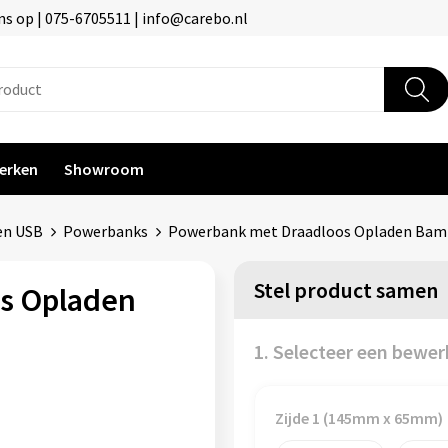
s op | 075-6705511 | info@carebo.nl
erken
Showroom
en USB
Powerbanks
Powerbank met Draadloos Opladen Bam
Stel product samen
s Opladen
1. Selecteer een bewer
Zijde 1 (145mm x 65mm)