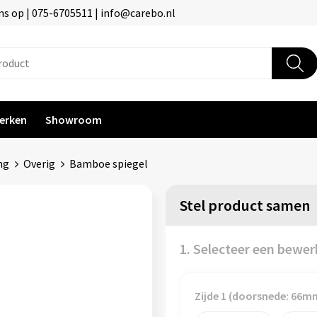
s op | 075-6705511 | info@carebo.nl
erken
Showroom
ng
Overig
Bamboe spiegel
Stel product samen
1. Selecteer een bewer
Zijde 1 (doorsnede: 66m