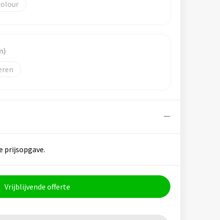
colour
m)
eren
e prijsopgave.
Vrijblijvende offerte