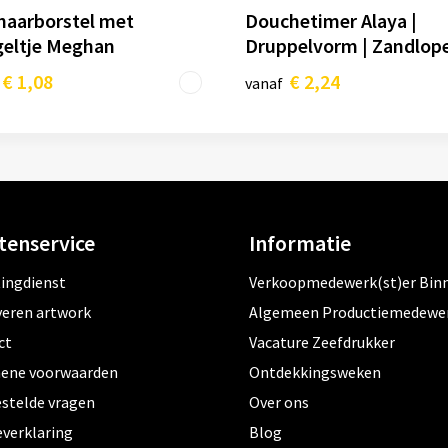
haarborstel met
Douchetimer Alaya |
geltje Meghan
Druppelvorm | Zandlop
€ 1,08
€ 2,24
vanaf
tenservice
Informatie
tingdienst
Verkoopmedewerk(st)er Bin
veren artwork
Algemeen Productiemedewe
ct
Vacature Zeefdrukker
ene voorwaarden
Ontdekkingsweken
estelde vragen
Over ons
everklaring
Blog