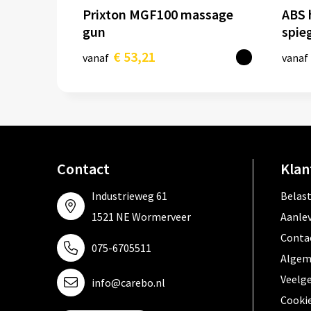
Prixton MGF100 massage
ABS 
gun
spie
€ 53,21
vanaf
vanaf
Contact
Klan
Industrieweg 61
Belas
1521 NE Wormerveer
Aanle
Conta
075-6705511
Algem
Veelg
info@carebo.nl
Cooki