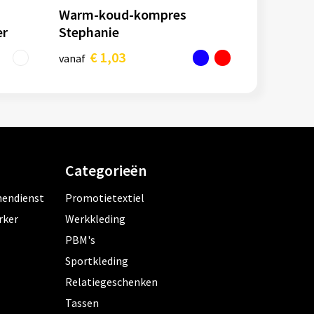
Warm-koud-kompres
er
Stephanie
€ 1,03
vanaf
Categorieën
nendienst
Promotietextiel
rker
Werkkleding
PBM's
Sportkleding
Relatiegeschenken
Tassen