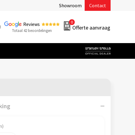
Showroom
Contact
0
Reviews
Offerte aanvraag
Totaal 42 beoordelingen
king
m)