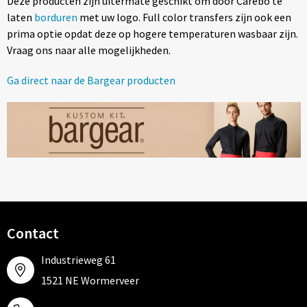
Deze producten zijn uitermate geschikt om door Carebo te
Tassen
laten
borduren
met uw logo. Full color transfers zijn ook een
prima optie opdat deze op hogere temperaturen wasbaar zijn.
Relatiegeschenken
Vraag ons naar alle mogelijkheden.
Stickers
Ga direct naar de Bargear producten
Contact
Industrieweg 61
1521 NE Wormerveer