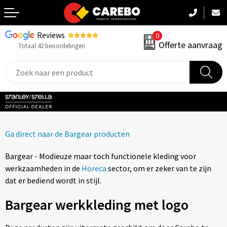
Reviews
0
Terug
Offerte aanvraag
Totaal 42 beoordelingen
Promotiekleding
Werkkleding
Sportkleding
Ga direct naar de Bargear producten
PBM
Bargear - Modieuze maar toch functionele kleding voor
Caps, Mutsen & Sjaals
werkzaamheden in de
Horeca
sector, om er zeker van te zijn
dat er bediend wordt in stijl.
Handdoeken & Dekens
Bargear werkkleding met logo
Kinderkleding