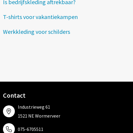
Is bedrijfskleding aftrekbaar?
Tassen
T-shirts voor vakantiekampen
Relatiegeschenken
Werkkleding voor schilders
Stickers
Contact
Industrieweg 61
1521 NE Wormerveer
075-6705511