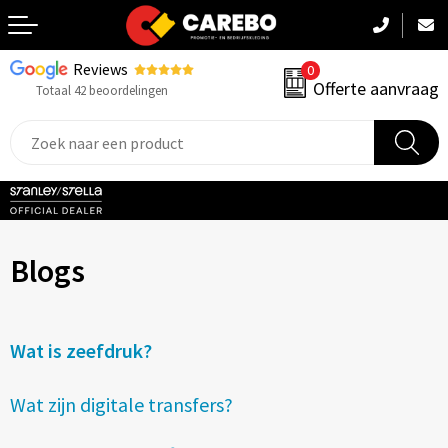
Reviews
0
Terug
Offerte aanvraag
Totaal 42 beoordelingen
Promotiekleding
Werkkleding
Sportkleding
Blogs
PBM
Caps, Mutsen & Sjaals
Wat is zeefdruk?
Handdoeken & Dekens
Wat zijn digitale transfers?
Kinderkleding