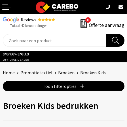
Reviews
0
Terug
Offerte aanvraag
Totaal 42 beoordelingen
Promotiekleding
Werkkleding
Sportkleding
Home
Promotietextiel
Broeken
Broeken Kids
PBM
Toon filteropties
Caps, Mutsen & Sjaals
Broeken Kids bedrukken
Handdoeken & Dekens
Kinderkleding