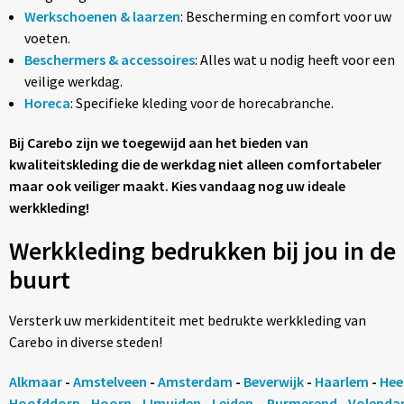
Werkschoenen & laarzen
: Bescherming en comfort voor uw
voeten.
Beschermers & accessoires
: Alles wat u nodig heeft voor een
veilige werkdag.
Horeca
: Specifieke kleding voor de horecabranche.
Bij Carebo zijn we toegewijd aan het bieden van
kwaliteitskleding die de werkdag niet alleen comfortabeler
maar ook veiliger maakt. Kies vandaag nog uw ideale
werkkleding!
Werkkleding bedrukken bij jou in de
buurt
Versterk uw merkidentiteit met bedrukte werkkleding van
Carebo in diverse steden!
Alkmaar
-
Amstelveen
-
Amsterdam
-
Beverwijk
-
Haarlem
-
Hee
Hoofddorp
-
Hoorn
-
IJmuiden
-
Leiden
-
Purmerend
-
Volend