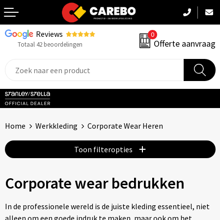
Reviews
0
Terug
Offerte aanvraag
Totaal 42 beoordelingen
Promotiekleding
Werkkleding
Sportkleding
Home
Werkkleding
Corporate Wear Heren
PBM
Toon filteropties
Caps, Mutsen & Sjaals
Corporate wear bedrukken
Handdoeken & Dekens
Kinderkleding
In de professionele wereld is de juiste kleding essentieel, niet
alleen om een goede indruk te maken, maar ook om het