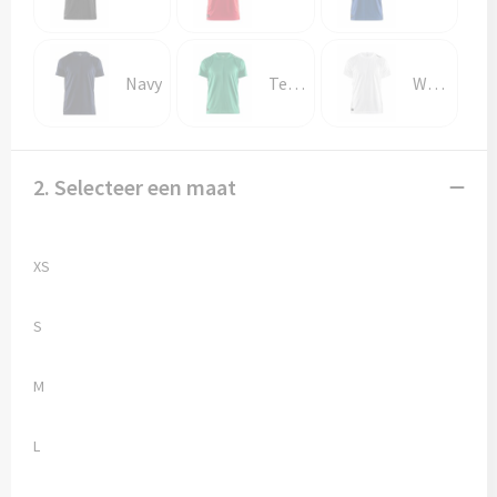
Navy
Team Green
White
2. Selecteer een maat
XS
S
M
L