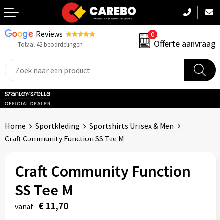
Reviews
0
Terug
Offerte aanvraag
Totaal 42 beoordelingen
Promotiekleding
Werkkleding
Sportkleding
Home
Sportkleding
Sportshirts Unisex & Men
PBM
Craft Community Function SS Tee M
Caps, Mutsen & Sjaals
Craft Community Function
Handdoeken & Dekens
SS Tee M
€ 11,70
Kinderkleding
vanaf