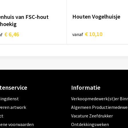
Houten Vogelhuisje
enhuis van FSC-hout
hoekig
€ 10,10
€ 6,46
vanaf
af
tenservice
Informatie
tingdienst
Verkoopmedewerk(st)er Bin
veren artwork
Algemeen Productiemedewe
ct
Vacature Zeefdrukker
ene voorwaarden
Ontdekkingsweken