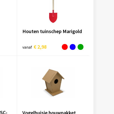
Houten tuinschep Marigold
€ 2,98
vanaf
FSC-
Vogelhuisje bouwpakket