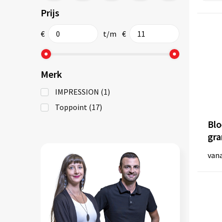
Prijs
€
t/m
€
Merk
IMPRESSION
(1)
Toppoint
(17)
Blo
gr
van