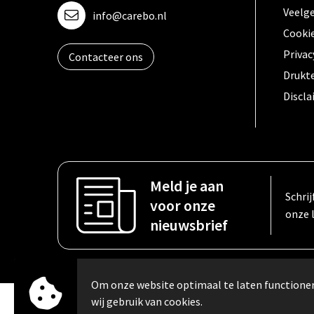
Veelg
info@carebo.nl
Cooki
Privac
Contacteer ons
Drukt
Discl
Meld je aan
Schrij
voor onze
onze 
nieuwsbrief
Om onze website optimaal te laten function
wij gebruik van cookies.
© Copyright Carebo 2026