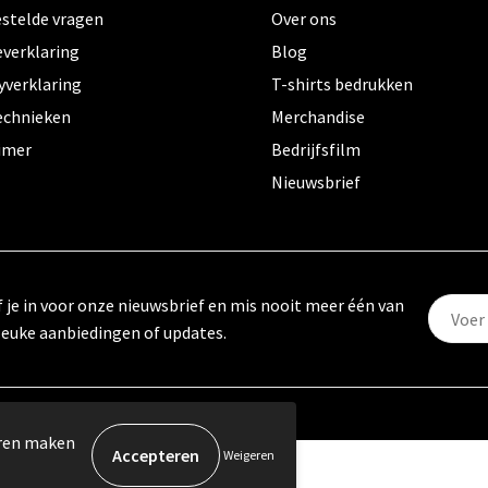
estelde vragen
Over ons
everklaring
Blog
yverklaring
T-shirts bedrukken
echnieken
Merchandise
aimer
Bedrijfsfilm
Nieuwsbrief
f je in voor onze nieuwsbrief en mis nooit meer één van
leuke aanbiedingen of updates.
eren maken
Weigeren