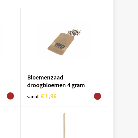
Bloemenzaad
droogbloemen 4 gram
€ 1,96
vanaf