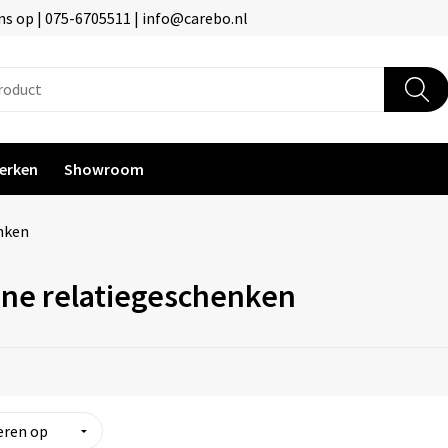
s op | 075-6705511 | info@carebo.nl
erken
Showroom
nken
ne relatiegeschenken