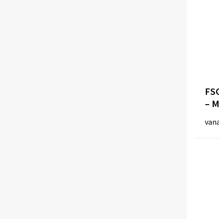
FSC
– M
van