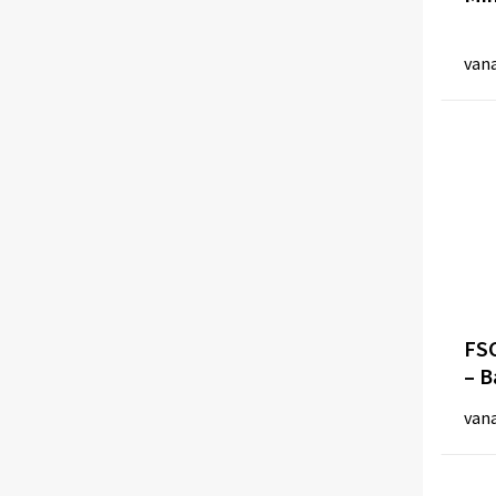
van
FSC
– B
van