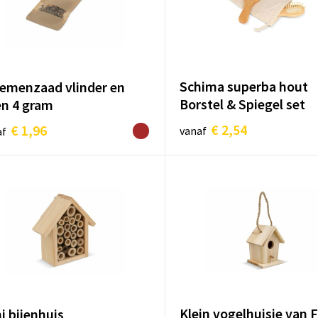
Schima superba hout
emenzaad vlinder en
Borstel & Spiegel set
en 4 gram
€ 2,54
€ 1,96
vanaf
af
Klein vogelhuisje van 
i bijenhuis