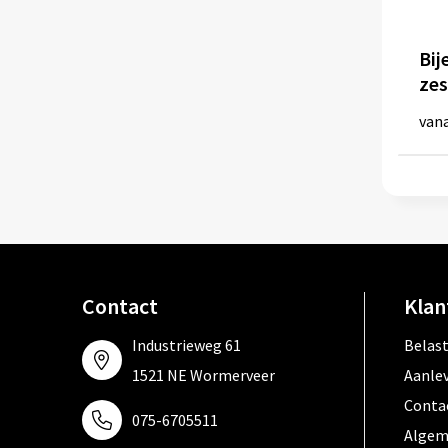
Bij
zes
van
Contact
Klan
Industrieweg 61
Belas
1521 NE Wormerveer
Aanle
Conta
075-6705511
Algem