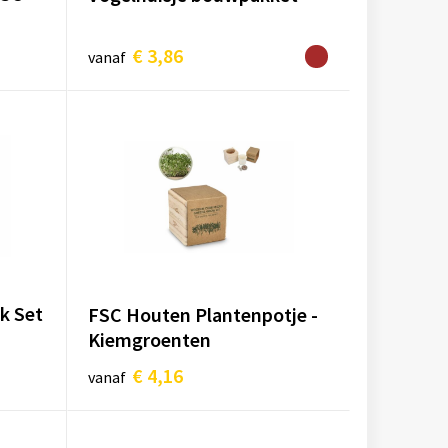
€ 3,86
vanaf
k Set
FSC Houten Plantenpotje -
Kiemgroenten
€ 4,16
vanaf