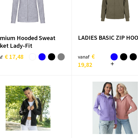
LADIES BASIC ZIP HO
emium Hooded Sweat
ket Lady-Fit
€
€ 17,48
vanaf
af
19,82