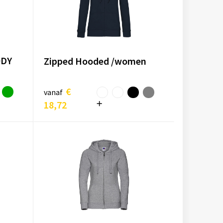
ODY
Zipped Hooded /women
€
vanaf
18,72