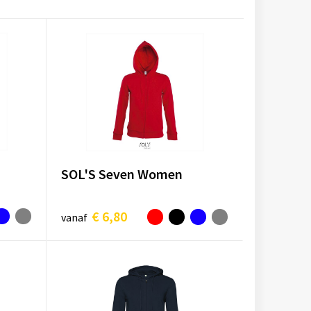
SOL'S Seven Women
€ 6,80
vanaf