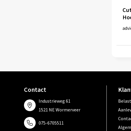
Cut
Hoo
advi
Contact
Klan
Industrieweg 61
Belas
1521 NE Wormerveer
Aanle
Conta
075-6705511
Algem