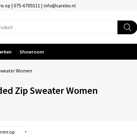
s op | 075-6705511 | info@carebo.nl
erken
Showroom
Sweater Women
ed Zip Sweater Women