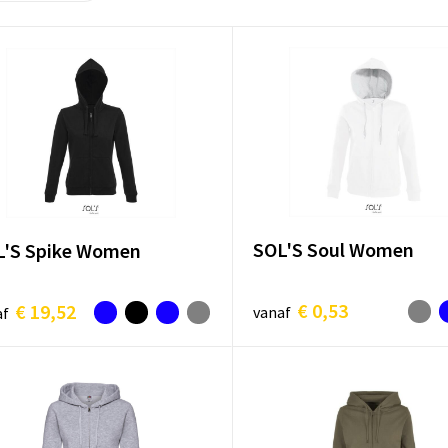
SOL'S Soul Women
L'S Spike Women
€ 0,53
€ 19,52
vanaf
af