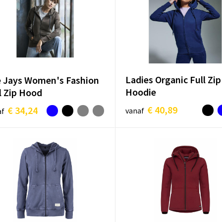
Ladies Organic Full Zip
 Jays Women's Fashion
Hoodie
l Zip Hood
€ 40,89
€ 34,24
vanaf
af