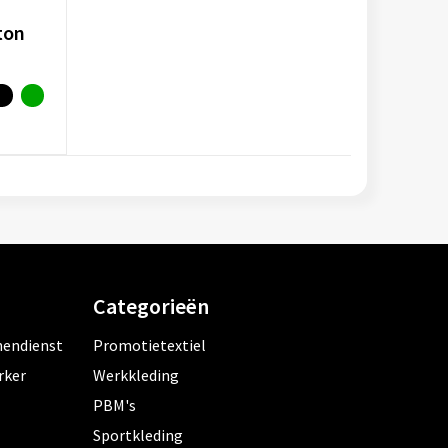
ton
Categorieën
nendienst
Promotietextiel
rker
Werkkleding
PBM's
Sportkleding