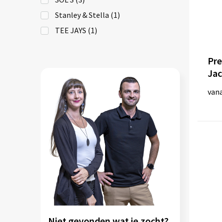
Stanley & Stella
(1)
TEE JAYS
(1)
Tee Jays
(1)
Pr
Jac
van
Niet gevonden wat je zocht?