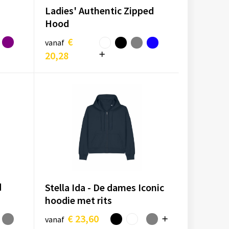
Ladies' Authentic Zipped
Hood
€
vanaf
20,28
d
Stella Ida - De dames Iconic
hoodie met rits
€ 23,60
vanaf