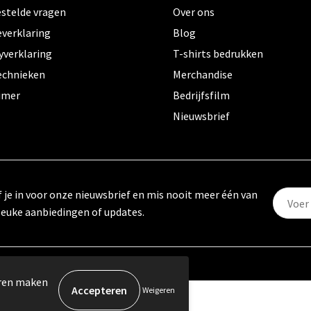
estelde vragen
Over ons
everklaring
Blog
yverklaring
T-shirts bedrukken
echnieken
Merchandise
aimer
Bedrijfsfilm
Nieuwsbrief
f je in voor onze nieuwsbrief en mis nooit meer één van
leuke aanbiedingen of updates.
eren maken
Weigeren