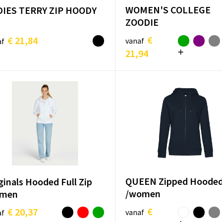
WOMEN'S COLLEGE
DIES TERRY ZIP HOODY
ZOODIE
€
€ 21,84
vanaf
af
21,94
QUEEN Zipped Hoode
ginals Hooded Full Zip
/women
men
€
€ 20,37
vanaf
af