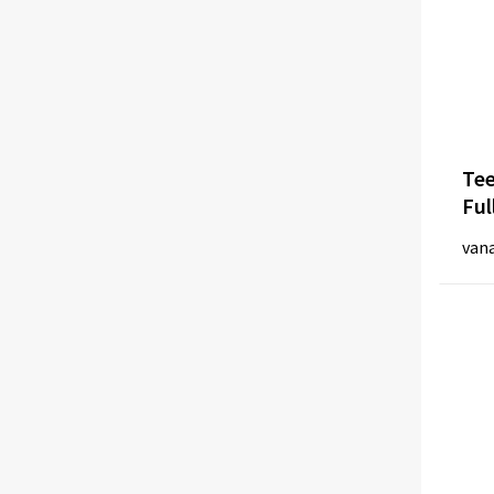
Tee
Ful
van