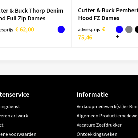
Cutter & Buck Pember
ter & Buck Thorp Denim
Hood FZ Dames
d Full Zip Dames
€
€ 62,00
adviesprijs
esprijs
75,46
tenservice
Informatie
tingdienst
Verkoopmedewerk(st)er Bin
veren artwork
Algemeen Productiemedewe
ct
Vacature Zeefdrukker
ene voorwaarden
Ontdekkingsweken