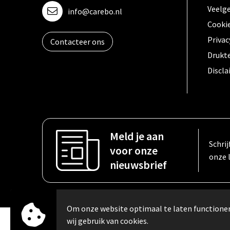
Veelg
info@carebo.nl
Cooki
Privac
Contacteer ons
Drukt
Discl
Meld je aan
Schrij
voor onze
onze 
nieuwsbrief
Om onze website optimaal te laten function
wij gebruik van cookies.
© Copyright Carebo 2026