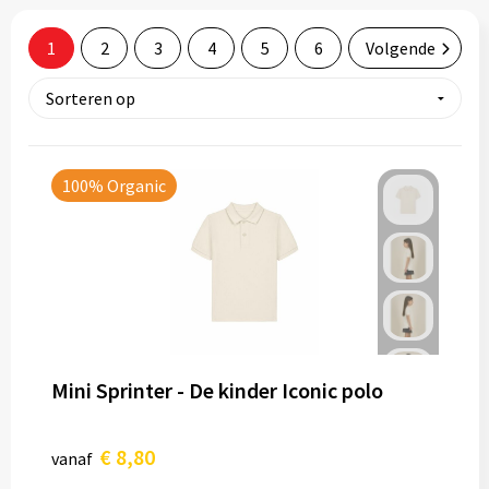
Tassen
1
2
3
4
5
6
Volgende
Relatiegeschenken
Stickers
100% Organic
Mini Sprinter - De kinder Iconic polo
€ 8,80
vanaf