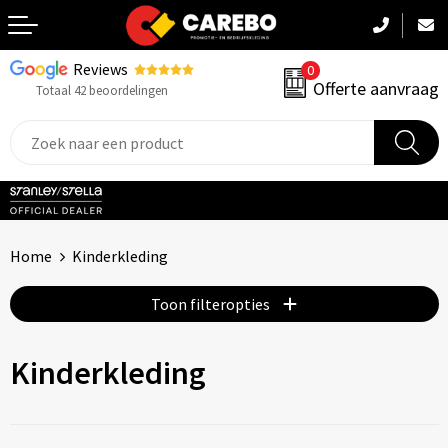
Reviews
0
Terug
Offerte aanvraag
Totaal 42 beoordelingen
Promotiekleding
Werkkleding
Sportkleding
Home
Kinderkleding
PBM
Toon filteropties
Caps, Mutsen & Sjaals
Kinderkleding
Handdoeken & Dekens
Kinderkleding