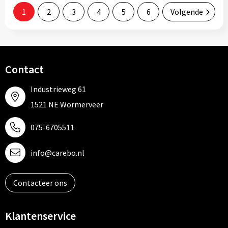
1
2
3
4
5
6
Volgende
Contact
Industrieweg 61
1521 NE Wormerveer
075-6705511
info@carebo.nl
Contacteer ons
Klantenservice