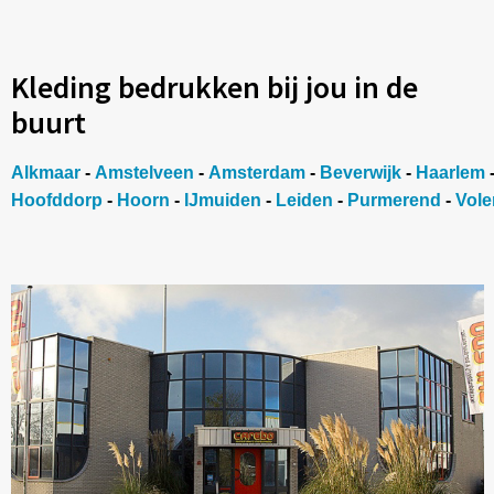
Kleding bedrukken bij jou in de
buurt
Alkmaar
-
Amstelveen
-
Amsterdam
-
Beverwijk
-
Haarlem
Hoofddorp
-
Hoorn
-
IJmuiden
-
Leiden
-
Purmerend
-
Vol