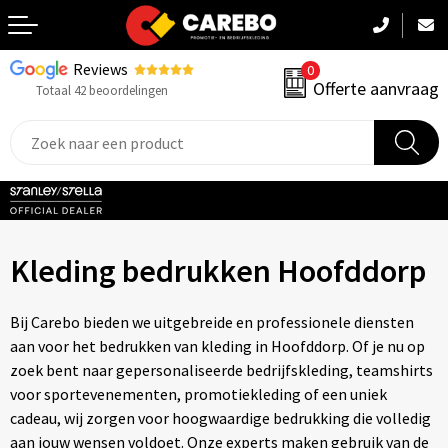
Reviews
0
Terug
Offerte aanvraag
Totaal 42 beoordelingen
Promotiekleding
Werkkleding
Sportkleding
Kleding bedrukken Hoofddorp
PBM
Caps, Mutsen & Sjaals
Bij Carebo bieden we uitgebreide en professionele diensten
aan voor het bedrukken van kleding in Hoofddorp. Of je nu op
Handdoeken & Dekens
zoek bent naar gepersonaliseerde bedrijfskleding, teamshirts
voor sportevenementen, promotiekleding of een uniek
Kinderkleding
cadeau, wij zorgen voor hoogwaardige bedrukking die volledig
aan jouw wensen voldoet. Onze experts maken gebruik van de