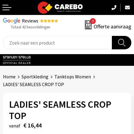
Reviews
0
Terug
Offerte aanvraag
Totaal 42 beoordelingen
Promotiekleding
Werkkleding
Sportkleding
Home
Sportkleding
Tanktops Women
PBM
LADIES' SEAMLESS CROP TOP
Caps, Mutsen & Sjaals
LADIES' SEAMLESS CROP
Handdoeken & Dekens
TOP
€ 16,44
Kinderkleding
vanaf