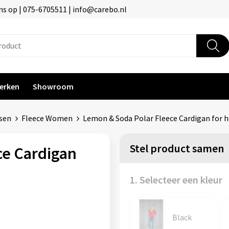
s op | 075-6705511 | info@carebo.nl
erken
Showroom
ssen
Fleece Women
Lemon & Soda Polar Fleece Cardigan for h
Stel product samen
ce Cardigan
1. Selecteer een kleur
Black