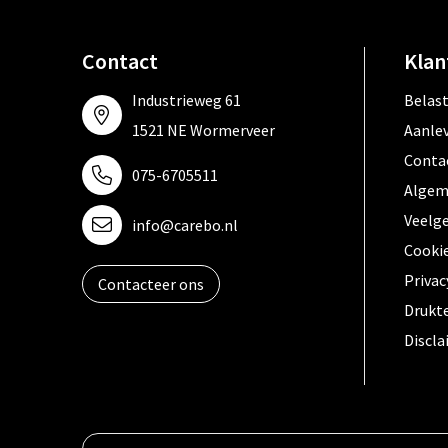
Contact
Klan
Industrieweg 61
Belas
1521 NE Wormerveer
Aanle
Conta
075-6705511
Algem
Veelg
info@carebo.nl
Cooki
Privac
Contacteer ons
Drukt
Discl