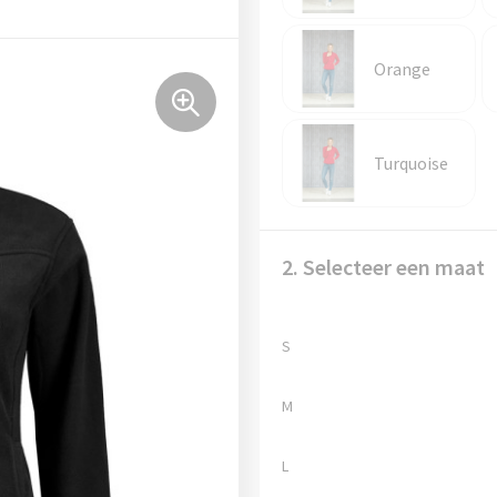
Orange
Turquoise
2. Selecteer een maat
S
M
L