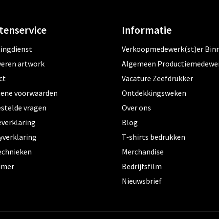
tenservice
Informatie
tingdienst
Verkoopmedewerk(st)er Bin
veren artwork
Algemeen Productiemedewe
ct
Vacature Zeefdrukker
ene voorwaarden
Ontdekkingsweken
estelde vragen
Over ons
everklaring
Blog
yverklaring
T-shirts bedrukken
echnieken
Merchandise
aimer
Bedrijfsfilm
Nieuwsbrief