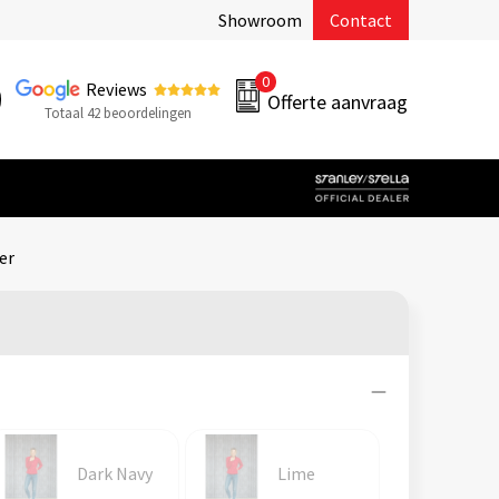
Showroom
Contact
0
Reviews
Offerte aanvraag
Totaal 42 beoordelingen
er
Dark Navy
Lime