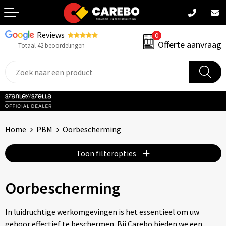
Reviews
0
Terug
Offerte aanvraag
Totaal 42 beoordelingen
Promotiekleding
Werkkleding
Sportkleding
Home
PBM
Oorbescherming
PBM
Toon filteropties
Caps, Mutsen & Sjaals
Oorbescherming
Handdoeken & Dekens
Kinderkleding
In luidruchtige werkomgevingen is het essentieel om uw
gehoor effectief te beschermen. Bij Carebo bieden we een