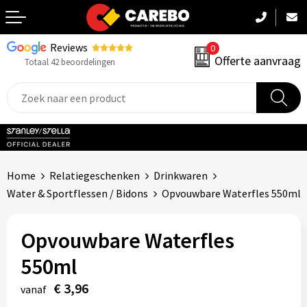
Reviews
0
Terug
Offerte aanvraag
Totaal 42 beoordelingen
Promotiekleding
Werkkleding
Sportkleding
Home
Relatiegeschenken
Drinkwaren
PBM
Water & Sportflessen / Bidons
Opvouwbare Waterfles 550ml
Caps, Mutsen & Sjaals
Opvouwbare Waterfles
Handdoeken & Dekens
550ml
Kinderkleding
€ 3,96
vanaf