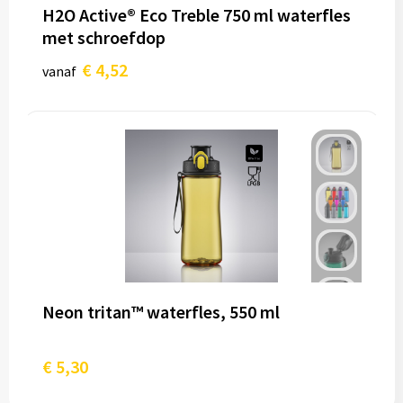
H2O Active® Eco Treble 750 ml waterfles
met schroefdop
€ 4,52
vanaf
Neon tritan™ waterfles, 550 ml
€ 5,30