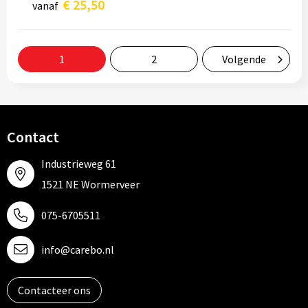
€ 25,50
vanaf
1
2
Volgende
Contact
Industrieweg 61
1521 NE Wormerveer
075-6705511
info@carebo.nl
Contacteer ons