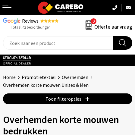
Reviews
0
Terug
Offerte aanvraag
Totaal 42 beoordelingen
Promotiekleding
Werkkleding
Sportkleding
Home
Promotietextiel
Overhemden
PBM
Overhemden korte mouwen Unisex & Men
Caps, Mutsen & Sjaals
Toon filteropties
Handdoeken & Dekens
Overhemden korte mouwen
Kinderkleding
bedrukken