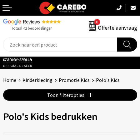
Reviews
0
Terug
Offerte aanvraag
Totaal 42 beoordelingen
Promotiekleding
Werkkleding
Sportkleding
Home
Kinderkleding
Promotie Kids
Polo's Kids
PBM
Toon filteropties
Caps, Mutsen & Sjaals
Polo's Kids bedrukken
Handdoeken & Dekens
Kinderkleding