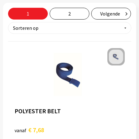
Tassen
1
2
Volgende
Relatiegeschenken
Stickers
POLYESTER BELT
€ 7,68
vanaf