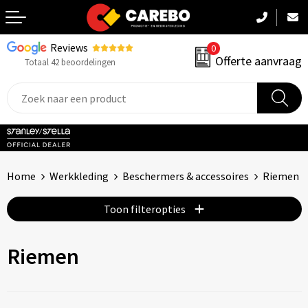
Reviews
0
Terug
Offerte aanvraag
Totaal 42 beoordelingen
Promotiekleding
Werkkleding
Sportkleding
Home
Werkkleding
Beschermers & accessoires
Riemen
PBM
Toon filteropties
Caps, Mutsen & Sjaals
Riemen
Handdoeken & Dekens
Kinderkleding