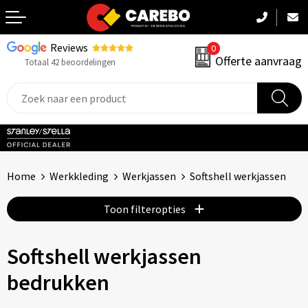
Reviews
0
Terug
Offerte aanvraag
Totaal 42 beoordelingen
Promotiekleding
Werkkleding
Sportkleding
Home
Werkkleding
Werkjassen
Softshell werkjassen
PBM
Toon filteropties
Caps, Mutsen & Sjaals
Softshell werkjassen
Handdoeken & Dekens
bedrukken
Kinderkleding