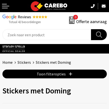
Reviews
0
Terug
Offerte aanvraag
Totaal 42 beoordelingen
Promotiekleding
Werkkleding
Sportkleding
Home
Stickers
Stickers met Doming
PBM
Toon filteropties
Caps, Mutsen & Sjaals
Stickers met Doming
Handdoeken & Dekens
Kinderkleding