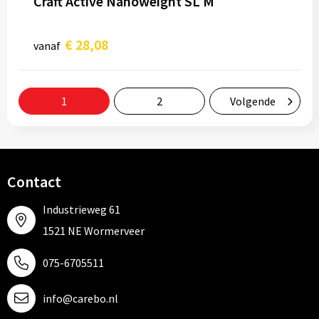
Craft Active Nanoweight SL M
€ 28,08
vanaf
1
2
Volgende
Contact
Industrieweg 61
1521 NE Wormerveer
075-6705511
info@carebo.nl