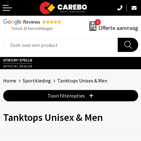
Reviews
0
Terug
Offerte aanvraag
Totaal 42 beoordelingen
Promotiekleding
Werkkleding
Sportkleding
Home
Sportkleding
Tanktops Unisex & Men
PBM
Toon filteropties
Caps, Mutsen & Sjaals
Tanktops Unisex & Men
Handdoeken & Dekens
Kinderkleding