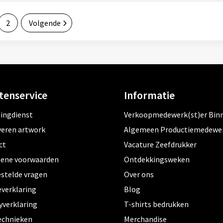
2
Volgende
tenservice
Informatie
tingdienst
Verkoopmedewerk(st)er Bin
veren artwork
Algemeen Productiemedewe
ct
Vacature Zeefdrukker
ene voorwaarden
Ontdekkingsweken
estelde vragen
Over ons
everklaring
Blog
yverklaring
T-shirts bedrukken
echnieken
Merchandise