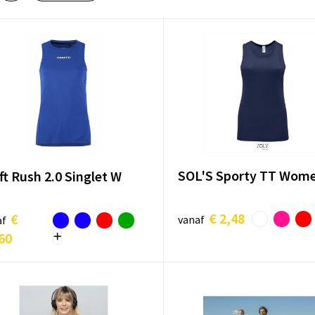
SOL'S Sporty TT Wom
ft Rush 2.0 Singlet W
€ 2,48
€
vanaf
af
60