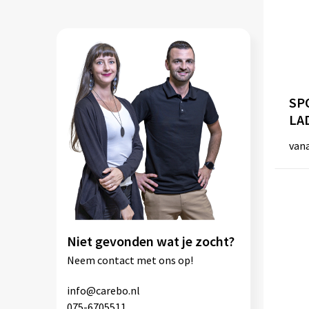
SP
LA
van
Niet gevonden wat je zocht?
Neem
contact
met ons op!
info@carebo.nl
075-6705511