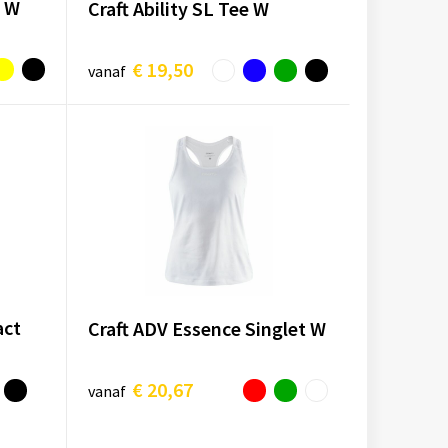
t W
Craft Ability SL Tee W
€ 19,50
vanaf
act
Craft ADV Essence Singlet W
€ 20,67
vanaf