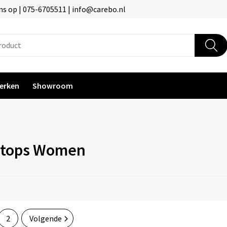
s op | 075-6705511 | info@carebo.nl
erken
Showroom
ktops Women
2
Volgende