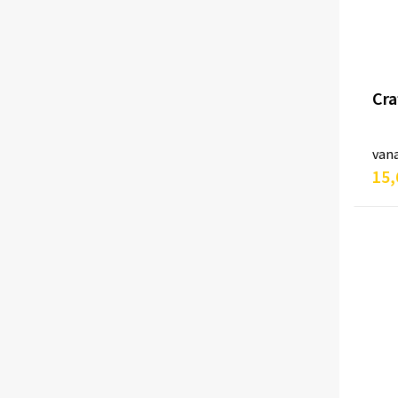
Cra
van
15,