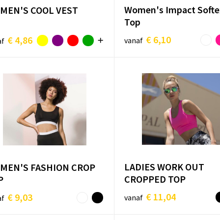
Women's Impact Soft
MEN'S COOL VEST
Top
€ 6,10
€ 4,86
vanaf
af
LADIES WORK OUT
MEN'S FASHION CROP
CROPPED TOP
P
€ 11,04
€ 9,03
vanaf
af