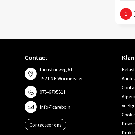
1
Contact
Klan
Industrieweg 61
Belas
1521 NE Wormerveer
Aanle
Conta
075-6705511
Algem
Veelg
info@carebo.nl
Cooki
Privac
Contacteer ons
Drukt