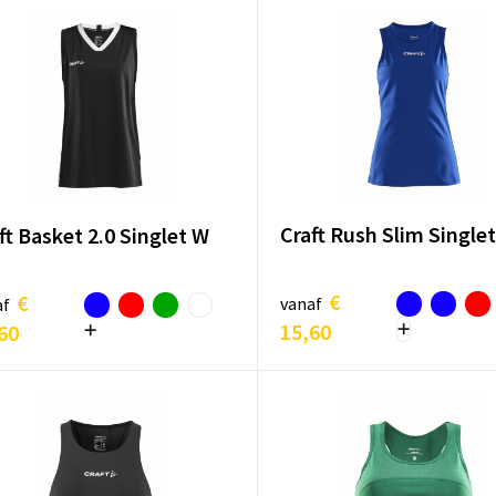
Craft Rush Slim Single
ft Basket 2.0 Singlet W
€
€
vanaf
af
15,60
60