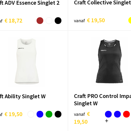
Craft Collective Single
ft ADV Essence Singlet 2
€ 19,50
€ 18,72
vanaf
af
Craft PRO Control Imp
ft Ability Singlet W
Singlet W
€
€ 19,50
vanaf
af
19,50