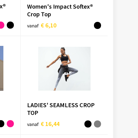
ex®
Women's Impact Softex®
Crop Top
€ 6,10
vanaf
LADIES' SEAMLESS CROP
TOP
€ 16,44
vanaf