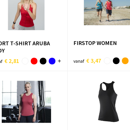
FIRSTOP WOMEN
ORT T-SHIRT ARUBA
DY
€ 3,47
€ 2,81
vanaf
af