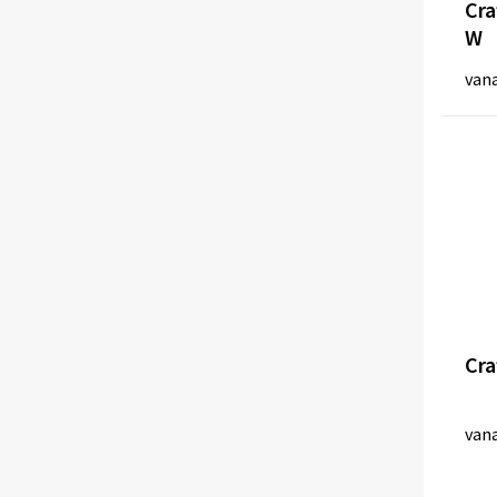
Cra
W
van
Cra
van