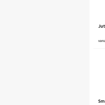
Jut
van
Sma