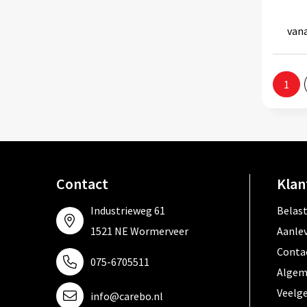
van
1
Contact
Klan
Industrieweg 61
Belas
1521 NE Wormerveer
Aanle
Conta
075-6705511
Algem
Veelg
info@carebo.nl