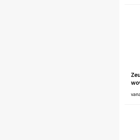
SG Accessories - BAGS
(32)
Shugon
(86)
SOL'S
(17)
Stanley & Stella
(7)
STORMTECH
(5)
Stormtech
(7)
Tekiō®
(3)
Thule
(10)
Zeu
TIGER
(2)
wov
Toppoint
(197)
6 l
van
Waterman
(1)
Westford Mill
(110)
WESTFORD MILL
(9)
Xoopar
(2)