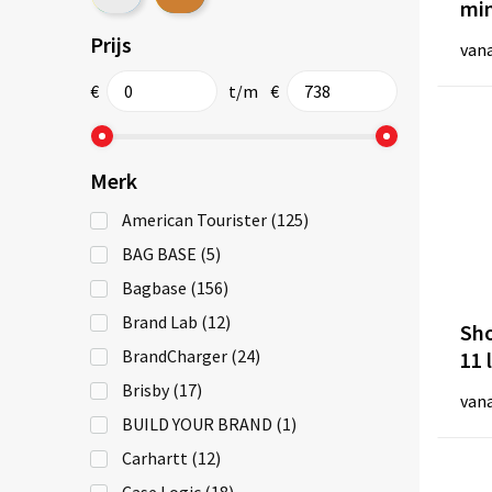
min
Tablettas
Prijs
van
Tablet Hoes
Conferentie- & Documententas
€
t/m
€
Rugtas
Roll-top Rugtas
Merk
Rugtas met Trekkoord
Laptop Rugtas
American Tourister
(125)
Accessoires voor tassen
BAG BASE
(5)
Bagbase
(156)
Brand Lab
(12)
Sho
BrandCharger
(24)
11 l
Brisby
(17)
van
BUILD YOUR BRAND
(1)
Carhartt
(12)
Case Logic
(18)