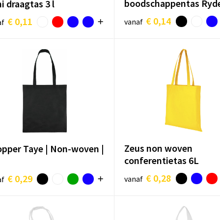
boodschappentas Ryd
i draagtas 3 l
€ 0,14
€ 0,11
vanaf
af
Zeus non woven
pper Taye | Non-woven |
conferentietas 6L
€ 0,28
€ 0,29
vanaf
af