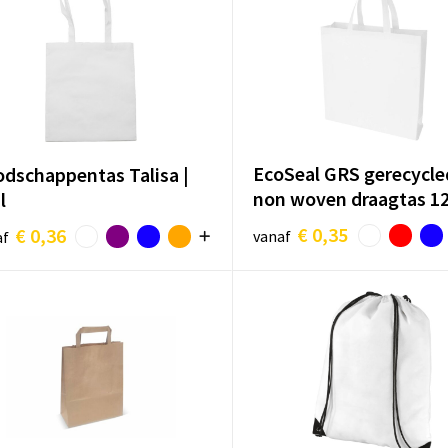
EcoSeal GRS gerecycle
dschappentas Talisa |
non woven draagtas 12
l
€ 0,35
€ 0,36
vanaf
af