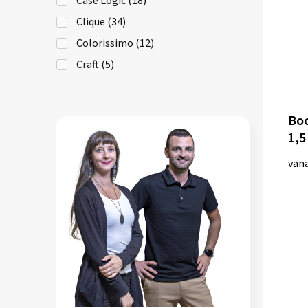
Clique
(34)
Colorissimo
(12)
Craft
(5)
CRAGHOPPERS
(1)
Cutter & Buck
(1)
Boo
empty
(9)
1,5 
Helly Hansen
(3)
van
Herschel
(7)
IMPRESSION
(282)
InSideOut
(11)
Karlowsky
(2)
LABEL SERIE
(3)
Lord Nelson
(1)
MACRON
(1)