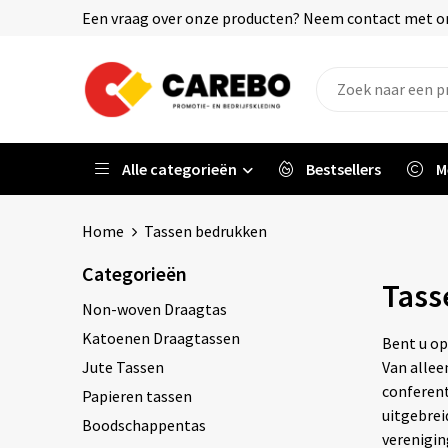
Een vraag over onze producten? Neem contact met on
Alle categorieën
Bestsellers
M
Home
Tassen bedrukken
Categorieën
Tass
Non-woven Draagtas
Katoenen Draagtassen
Bent u op
Jute Tassen
Van allee
conferent
Papieren tassen
uitgebrei
Boodschappentas
verenigin