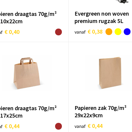
Evergreen non woven
ieren draagtas 70g/m²
premium rugzak 5L
x10x22cm
€ 0,38
€ 0,40
vanaf
af
Papieren zak 70g/m²
ieren draagtas 70g/m²
29x22x9cm
x17x25cm
€ 0,44
€ 0,44
vanaf
af