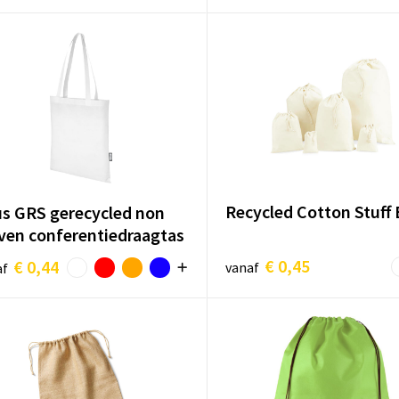
Recycled Cotton Stuff
s GRS gerecycled non
en conferentiedraagtas
€ 0,45
€ 0,44
vanaf
af