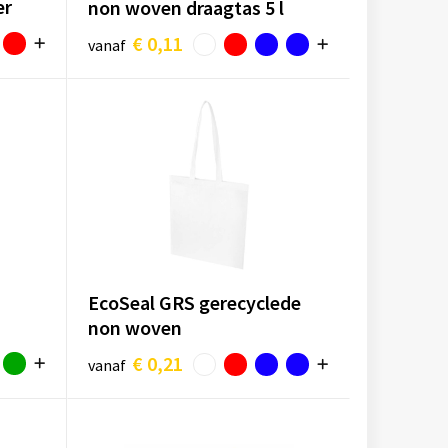
er
non woven draagtas 5 l
€ 0,11
vanaf
EcoSeal GRS gerecyclede
non woven
conferentiedraagtas 6 l
€ 0,21
vanaf