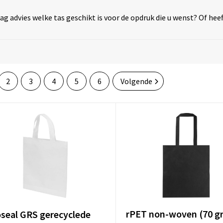
aag advies welke tas geschikt is voor de opdruk die u wenst? Of hee
2
3
4
5
6
Volgende
rPET non-woven (70 g
seal GRS gerecyclede