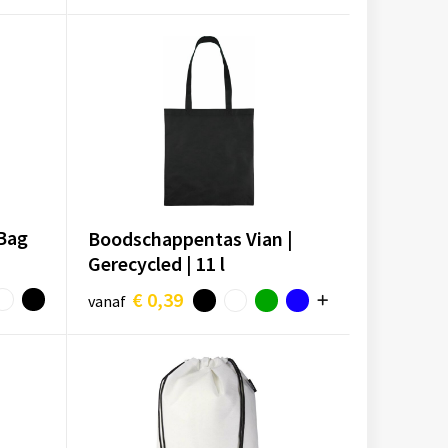
 Bag
Boodschappentas Vian |
Gerecycled | 11 l
€ 0,39
vanaf