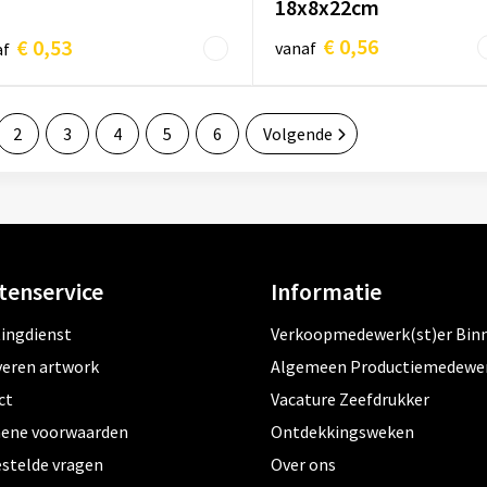
18x8x22cm
€ 0,56
€ 0,53
vanaf
af
2
3
4
5
6
Volgende
tenservice
Informatie
tingdienst
Verkoopmedewerk(st)er Bin
veren artwork
Algemeen Productiemedewe
ct
Vacature Zeefdrukker
ene voorwaarden
Ontdekkingsweken
estelde vragen
Over ons