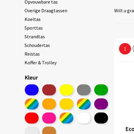
Opvouwbare tas
Overige Draagtassen
Wilt u gr
Koeltas
Sporttas
Strandtas
Schoudertas
1
Reistas
Koffer & Trolley
Toilettas
Kleur
Portemonnee
Weekendtas
Schoenentas
Heuptas
Reis Accessoires
Laptop Draagtas
Eco
Laptop Hoes