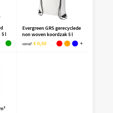
rd
Evergreen GRS gerecyclede
 5 l
non woven koordzak 5 l
€ 0,50
vanaf
/m²