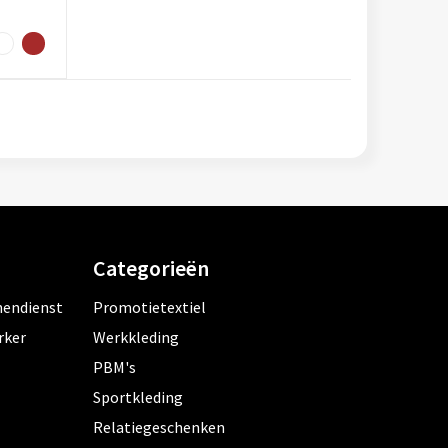
Categorieën
nendienst
Promotietextiel
rker
Werkkleding
PBM's
Sportkleding
Relatiegeschenken