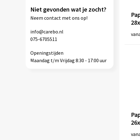
MANTIS
(2)
Niet gevonden wat je zocht?
Pap
Moleskine
(7)
Neem
contact
met ons op!
28
NEUTRAL
(10)
info@carebo.nl
van
NEWGEN
(10)
075-6705511
Orrefors Hunting
(4)
Openingstijden
Packaway
(14)
Maandag t/m Vrijdag 8:30 - 17:00 uur
PEN DUICK
(11)
Primo
(4)
QUADRA
(1)
Quadra
(95)
Result Core
(1)
Sagaform
(6)
Pap
Samsonite
(352)
26
SG Accessories - BAGS (Ex JASSZ Bags)
(1)
van